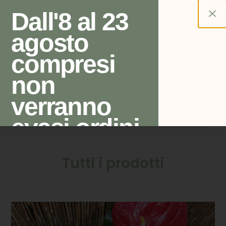
Dall'8 al 23
agosto
0
compresi
Chi siamo
non
verranno
evasi ordini
di vasi e
Tutti i prodotti
articoli per
bonsai. Per
ordini e