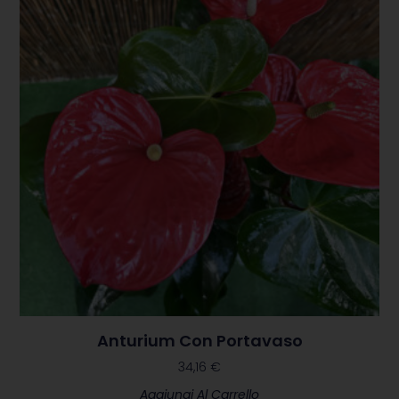
consegne
di fiori e
piante
contattare il
numero
0522
642453
Anturium Con Portavaso
34,16
€
Aggiungi Al Carrello