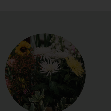
consegne
di fiori e
piante
contattare il
numero
0522
642453