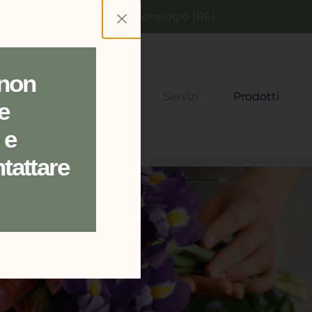
t
Via San Prospero 17, Correggio (RE)
 non
Home
Chi Siamo
Servizi
Prodotti
e
 e
ntattare