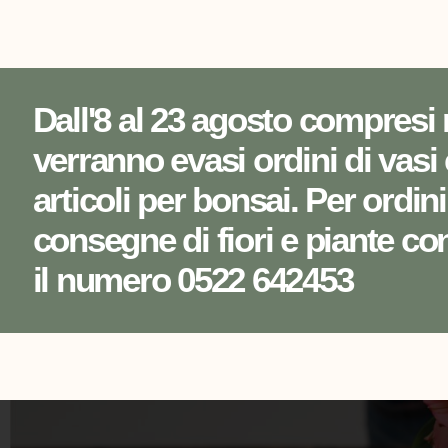
0522 642453
info@sungardencorreggio.i
Dall'8 al 23 agosto compresi
verranno evasi ordini di vasi 
articoli per bonsai. Per ordini
consegne di fiori e piante co
il numero 0522 642453