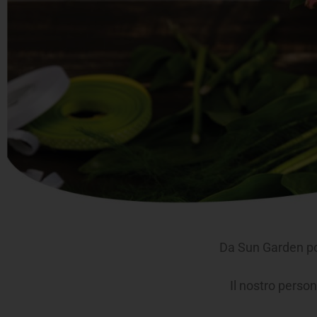
Da Sun Garden pot
Il nostro person