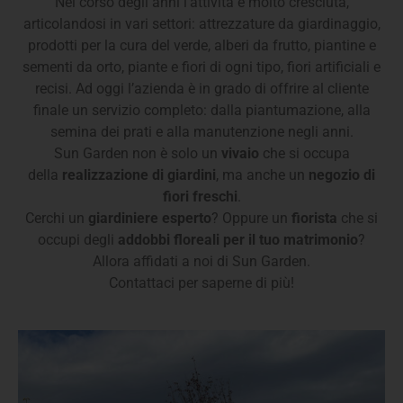
consegne
Nel corso degli anni l’attività è molto cresciuta,
articolandosi in vari settori: attrezzature da giardinaggio,
di fiori e
prodotti per la cura del verde, alberi da frutto, piantine e
sementi da orto, piante e fiori di ogni tipo, fiori artificiali e
piante
recisi. Ad oggi l’azienda è in grado di offrire al cliente
finale un servizio completo: dalla piantumazione, alla
contattare il
semina dei prati e alla manutenzione negli anni.
numero
Sun Garden non è solo un
vivaio
che si occupa
della
realizzazione di giardini
, ma anche un
negozio di
0522
fiori freschi
.
Cerchi un
giardiniere esperto
? Oppure un
fiorista
che si
642453
occupi
degli
addobbi floreali per il tuo matrimonio
?
Allora affidati a
noi di Sun Garden.
Contattaci
per saperne di più!