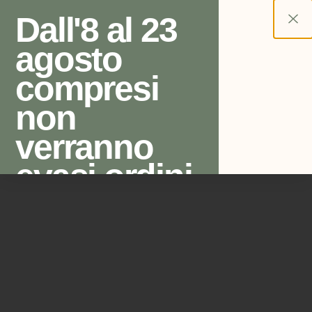
Dall'8 al 23
agosto
0
compresi
Chi siamo
non
verranno
evasi ordini
di vasi e
articoli per
bonsai. Per
ordini e