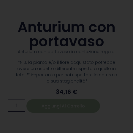
consegne
di fiori e
Anturium con
piante
portavaso
contattare il
numero
Anturium con portavaso in confezione regalo.
0522
*N.B. la pianta e/o il fiore acquistato potrebbe
avere un aspetto differente rispetto a quello in
642453
foto. E’ importante per noi rispettare la natura e
la sua stagionalità*
34,16
€
Aggiungi Al Carrello