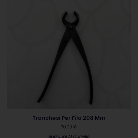
consegne
di fiori e
piante
contattare il
numero
0522
642453
Tronchesi Per Filo 208 Mm
70,00
€
Aggiungi Al Carrello