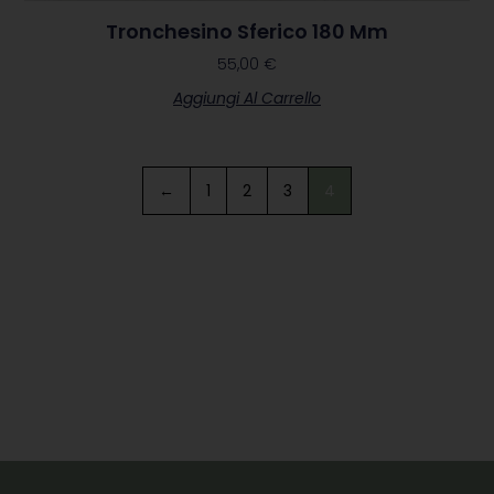
Tronchesino Sferico 180 Mm
55,00
€
Aggiungi Al Carrello
←
1
2
3
4