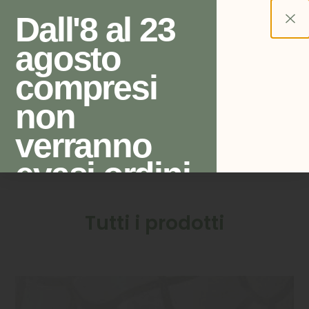
Dall'8 al 23
agosto
0
compresi
Chi siamo
non
verranno
evasi ordini
di vasi e
Tutti i prodotti
articoli per
bonsai. Per
ordini e